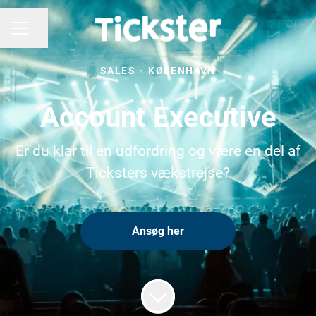
Del side
KARRIEREMENU
SALES
·
KØBENHAVN
Account Executive
Er du klar til en udfordring og være en del af
Ticksters vækstrejse?
Ansøg her